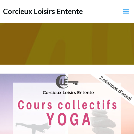
Aller
Corcieux Loisirs Entente
au
contenu